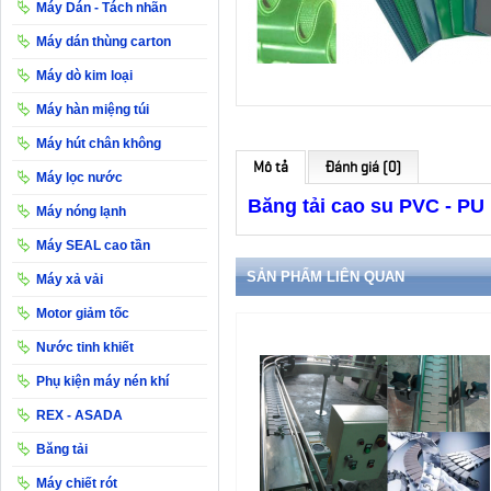
Máy Dán - Tách nhãn
Máy dán thùng carton
Máy dò kim loại
Máy hàn miệng túi
Máy hút chân không
Mô tả
Đánh giá (0)
Máy lọc nước
Băng tải cao su PVC - PU
Máy nóng lạnh
Máy SEAL cao tần
SẢN PHẨM LIÊN QUAN
Máy xả vải
Motor giảm tốc
Nước tinh khiết
Phụ kiện máy nén khí
REX - ASADA
Băng tải
Máy chiết rót