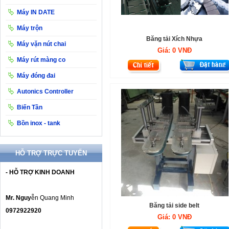
Máy IN DATE
Máy trộn
Băng tải Xích Nhựa
Máy vặn nút chai
Giá:
0 VNĐ
Máy rút màng co
Máy đóng đai
Autonics Controller
Biến Tần
Bồn inox - tank
HỖ TRỢ TRỰC TUYẾN
- HỖ TRỢ KINH DOANH
Mr. Nguy
ễn Quang Minh
Băng tải side belt
0972922920
Giá:
0 VNĐ