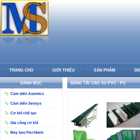
TRANG CHỦ
GIỚI THIỆU
SẢN PHẨM
DỊ
DANH MỤC
BĂNG TẢI CAO SU PVC - PU
Cảm biến Autonics
Cảm biến Sensys
Cơ khí chế tạo
Gia công cơ khí
May bao Fischbein