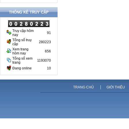
THỐNG KÊ TRUY CẬP
Truy cập hôm
91
nay
Tổng số truy
280223
cập
Xem trang
656
hôm nay
Tổng số xem
1193070
trang
Đang online
10
TRANG CHỦ
GIỚI THIỆU