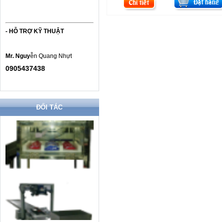
- HỖ TRỢ KỸ THUẬT
Mr. Nguy
ễn Quang Nhựt
0905437438
ĐỐI TÁC