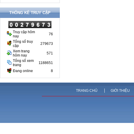
THỐNG KÊ TRUY CẬP
Truy cập hôm
76
nay
Tổng số truy
279673
cập
Xem trang
571
hôm nay
Tổng số xem
1188651
trang
Đang online
8
TRANG CHỦ
GIỚI THIỆU