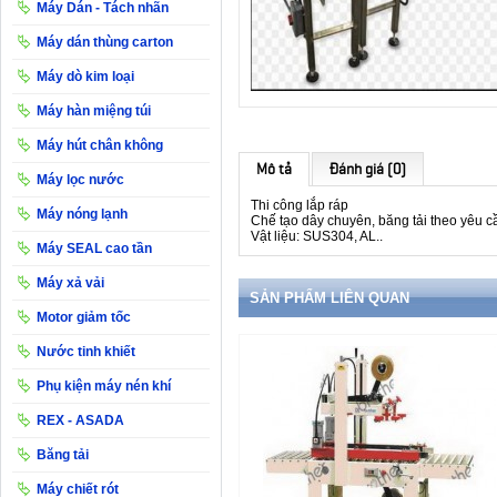
Máy Dán - Tách nhãn
Máy dán thùng carton
Máy dò kim loại
Máy hàn miệng túi
Máy hút chân không
Mô tả
Đánh giá (0)
Máy lọc nước
Thi công lắp ráp
Máy nóng lạnh
Chế tạo dây chuyên, băng tải theo yêu c
Vật liệu: SUS304, AL..
Máy SEAL cao tần
Máy xả vải
SẢN PHẨM LIÊN QUAN
Motor giảm tốc
Nước tinh khiết
Phụ kiện máy nén khí
REX - ASADA
Băng tải
Máy chiết rót