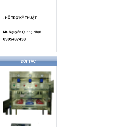
- HỖ TRỢ KỸ THUẬT
Mr. Nguy
ễn Quang Nhựt
0905437438
ĐỐI TÁC