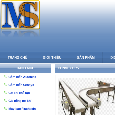
TRANG CHỦ
GIỚI THIỆU
SẢN PHẨM
DỊ
DANH MỤC
CONVEYORS
Cảm biến Autonics
Cảm biến Sensys
Cơ khí chế tạo
Gia công cơ khí
May bao Fischbein