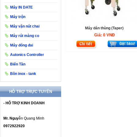
Máy IN DATE
Máy trộn
Máy vặn nút chai
Máy dán thùng (Taper)
Giá:
0 VNĐ
Máy rút màng co
Máy đóng đai
Autonics Controller
Biến Tần
Bồn inox - tank
HỖ TRỢ TRỰC TUYẾN
- HỖ TRỢ KINH DOANH
Mr. Nguy
ễn Quang Minh
0972922920